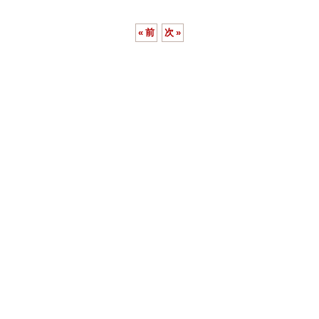
«
前
次
»