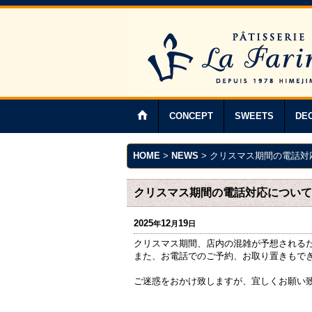
CONCEPT
SWEETS
DE
HOME
>
NEWS
>
クリスマス期間の電話対
クリスマス期間の電話対応について
2025
12
19
年
月
日
クリスマス期間、店内の混雑が予想される
また、お電話でのご予約、お取り置きもで
ご迷惑をおかけ致しますが、宜しくお願い