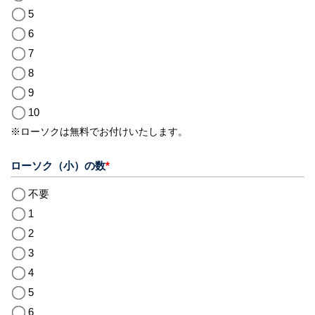
5
6
7
8
9
10
※ローソクは無料でお付けいたします。
ローソク（小）の数
*
不要
1
2
3
4
5
6